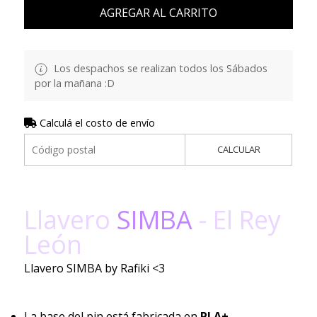
AGREGAR AL CARRITO
Los despachos se realizan todos los Sábados
por la mañana :D
Calculá el costo de envío
CALCULAR
Llavero
SIMBA
- El Rey
León
Llavero SIMBA by Rafiki <3
La base del pin está fabricada en
PLA+
.