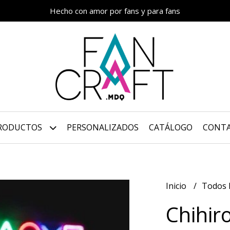
Hecho con amor por fans y para fans
RODUCTOS
PERSONALIZADOS
CATÁLOGO
CONT
Inicio
Todos 
Chihir