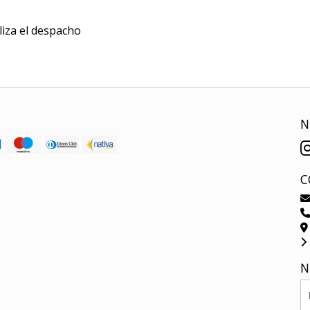
iza el despacho
N
C
N